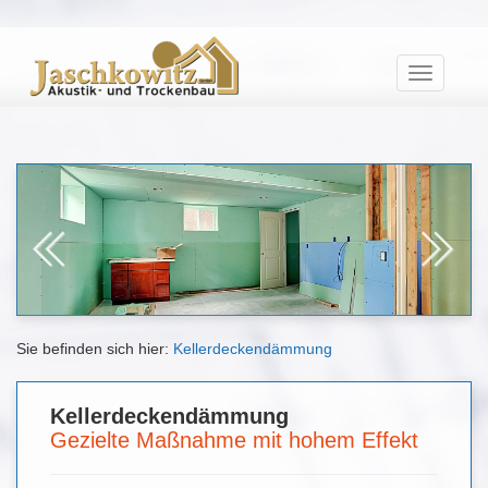
Toggle
navigat
Previous
Next
Sie befinden sich hier:
Kellerdeckendämmung
Kellerdeckendämmung
Gezielte Maßnahme mit hohem Effekt