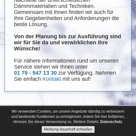
Dämmmaterialien und Techniken.
Gemeinsam mit Ihnen finden wir auch für
Ihre Gegebenheiten und Anforderungen die
beste Lösung.
Von der Planung bis zur Ausführung sind
wir für Sie da und verwirklichen Ihre
Wünsche!
Für nähere Informationen rund um unseren
Service stehen wir Ihnen unter
01 79 - 547 13 30
zur Verfügung. Nehmen
Sie einfach
Kontakt
mit uns auf!
Wir verwenden Cookies, um unsere Angebote ständig zu verbessern
und bestimmte Funktionen zu ermöglichen. Indem Sie hier fortfahren,
© 2019 Jaschkowitz GmbH Akustik- und Trockenbau in
stimmen Sie dieser Verwendung zu. Weitere Details:
Datenschutz
.
Solingen
Impressum
|
Datenschutz
|
Kontakt